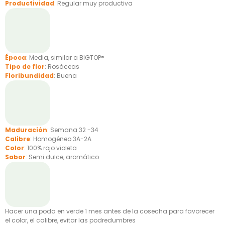
Productividad
: Regular muy productiva
Época
: Media, similar a BIGTOP®
Tipo de flor
: Rosáceas
Floribundidad
: Buena
Maduración
: Semana 32 -34
Calibre
: Homogéneo 3A-2A
Color
: 100% rojo violeta
Sabor
: Semi dulce, aromático
Hacer una poda en verde 1 mes antes de la cosecha para favorecer
el color, el calibre, evitar las podredumbres