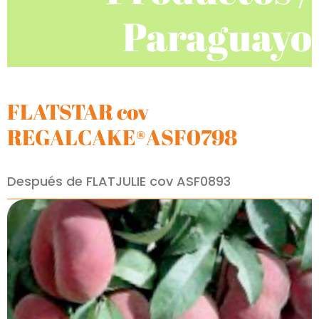
Paraguayo
FLATSTAR cov
REGALCAKE®ASF0798
Después de FLATJULIE cov ASF0893