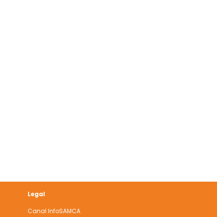
Legal
s
Canal InfoSAMCA