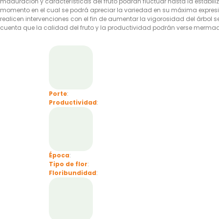
maduración y características del fruto podrán fluctuar hasta la estabil
momento en el cual se podrá apreciar la variedad en su máxima expres
realicen intervenciones con el fin de aumentar la vigorosidad del árbol s
cuenta que la calidad del fruto y la productividad podrán verse merma
Porte
:
Productividad
:
Época
:
Tipo de flor
:
Floribundidad
: