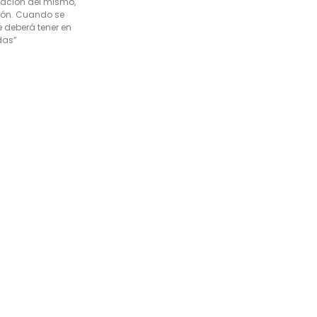
ización del mismo,
ión. Cuando se
e deberá tener en
das”