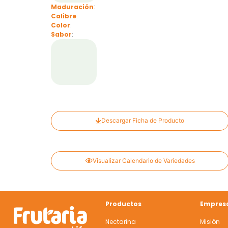
Maduración
:
Calibre
:
Color
:
Sabor
:
Descargar Ficha de Producto
Visualizar Calendario de Variedades
Productos
Empres
Nectarina
Misión